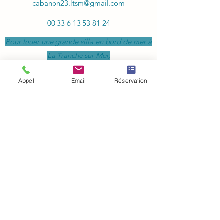
cabanon23.ltsm@gmail.com
00 33 6 13 53 81 24
Pour louer une grande villa en bord de mer à
La Tranche sur Mer,
c'est bien ici !
Appel
Email
Réservation
Nom
E-mail
Téléphone
Adresse